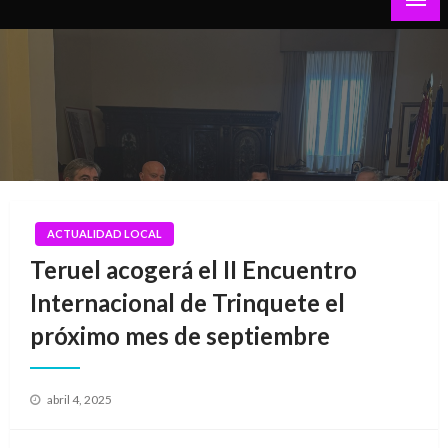
Teruel al Día
ACTUALIDAD LOCAL
Teruel acogerá el II Encuentro
Internacional de Trinquete el
próximo mes de septiembre
Publicado
abril 4, 2025
el