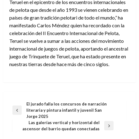
Teruel en el epicentro de los encuentros internacionales
de pelota que desde el año 1993 se vienen celebrando en
países de gran tradición pelotari de todo el mundo,” ha
manifestado Carlos Méndez quien ha recordado con la
celebración del II Encuentro Internacional de Pelota,
Teruel se vuelve a sumar a las acciones del movimiento
internacional de juegos de pelota, aportando el ancestral
juego de Trinquete de Teruel, que ha estado presente en
nuestras tierras desde hace más de cinco siglos.
Navegación
El jurado falla los concursos de narración
literaria y pintura infantil y juvenil San
de
Entrada
Jorge 2025
anterior
entradas
Las galerías vertical y horizontal del
Entrada
ascensor del barrio quedan conectadas
siguiente