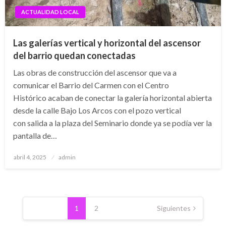
ACTUALIDAD LOCAL
Las galerías vertical y horizontal del ascensor
del barrio quedan conectadas
Las obras de construcción del ascensor que va a
comunicar el Barrio del Carmen con el Centro
Histórico acaban de conectar la galería horizontal abierta
desde la calle Bajo Los Arcos con el pozo vertical
con salida a la plaza del Seminario donde ya se podía ver la
pantalla de…
Publicado
abril 4, 2025
admin
el
Navegación
de
1
2
Siguientes
entradas