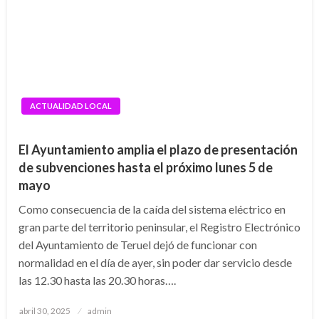
ACTUALIDAD LOCAL
El Ayuntamiento amplia el plazo de presentación
de subvenciones hasta el próximo lunes 5 de
mayo
Como consecuencia de la caída del sistema eléctrico en
gran parte del territorio peninsular, el Registro Electrónico
del Ayuntamiento de Teruel dejó de funcionar con
normalidad en el día de ayer, sin poder dar servicio desde
las 12.30 hasta las 20.30 horas….
Publicado
abril 30, 2025
admin
el