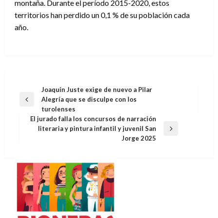
montaña. Durante el período 2015-2020, estos
territorios han perdido un 0,1 % de su población cada
año.
Navegación
Joaquín Juste exige de nuevo a Pilar
Alegría que se disculpe con los
de
Entrada
turolenses
anterior
entradas
El jurado falla los concursos de narración
literaria y pintura infantil y juvenil San
Entrada
Jorge 2025
siguiente